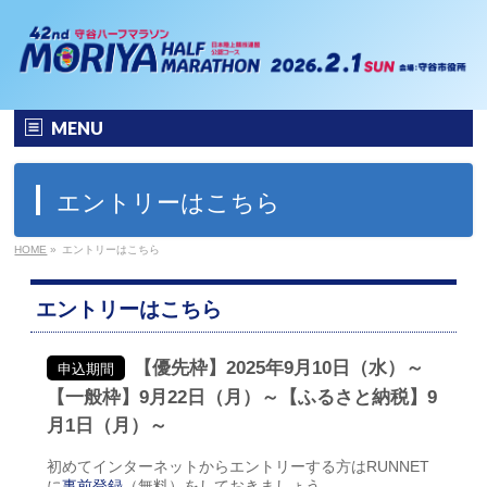
MENU
ホーム
エントリーはこちら
大会要項
HOME
»
エントリーはこちら
大会の特徴
エントリーはこちら
フォトギャラリー
【優先枠】2025年9月10日（水）～
申込期間
エントリー
【一般枠】9月22日（月）～【ふるさと納税】9
月1日（月）～
リザルト
初めてインターネットからエントリーする方はRUNNET
コース＆アクセス
に
事前登録
（無料）をしておきましょう